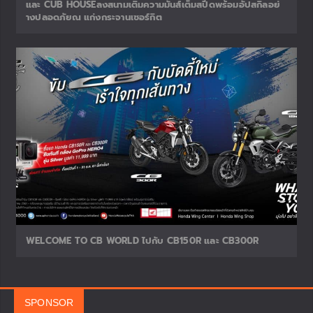
และ CUB HOUSEลงสนามเติมความมันส์เต็มสปีดพร้อมอัปสกิลอย่
างปลอดภัยณ แก่งกระจานเซอร์กิต
WELCOME TO CB WORLD ไปกับ CB150R และ CB300R
SPONSOR