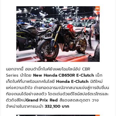
นอกจากนี้ ฮอนด้าบิ๊กไบค์ยังเผยโฉมไลน์อัป CBR
Series นำโดย
New Honda CB650R E-Clutch
เน็ก
เก็ตไบค์ที่มาพร้อมเทคโนโลยี
Honda E-Clutch
มิติใหม่
แห่งความเร้าใจ ถ่ายทอดอารมณ์จากสนามแข่งสู่การขับขี่บน
ท้องถนนได้อย่างลงตัว โดดเด่นด้วยดีไซน์สปอร์ตเรโทรและ
ตัวถังสีใหม่
Grand Prix Red
สีแดงสดสะดุดตา วาง
จำหน่ายในราคาแนะนำ
332,100 บาท