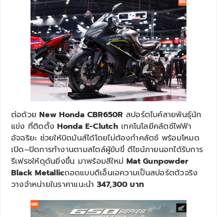
ต่อด้วย
New Honda CBR650R
สปอร์ตไบค์สายพันธุ์นัก
แข่ง ที่ติดตั้ง
Honda E-Clutch
เทคโนโลยีคลัตช์ไฟฟ้า
อัจฉริยะ ช่วยให้บิดมันส์ได้โดยไม่ต้องกำคลัตช์ พร้อมโหมด
เปิด–ปิดการทำงานตามสไตล์ผู้ขับขี่ ดีไซน์ภายนอกได้รับการ
รีเฟรชให้ดุดันยิ่งขึ้น มาพร้อมสีใหม่
Mat Gunpowder
Black Metallic
ถอดแบบดีเอ็นเอความเป็นสปอร์ตตัวจริง
วางจำหน่ายในราคาแนะนำ
347,300 บาท