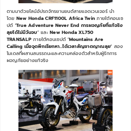
ตามมาด้วยไลน์อัปรถจักรยานยนต์สายแอดเวนเจอร์ นำ
โดย
New Honda CRF1100L Africa Twin
ภายใต้คอนเซ
ปต์
‘True Adventure Never End การผจญภัยที่แท้จริง
ลุยได้ไม่มีวันจบ’
และ
New Honda XL750
TRANSALP
ภายใต้คอนเซปต์
‘Mountains Are
Calling เมื่อจุดพีกเรียกหา…ได้เวลาสัญชาตญาณลุย’
สอง
โมเดลที่ผสานสมรรถนะและความคล่องตัวสำหรับผู้รักการ
ผจญภัยอย่างแท้จริง