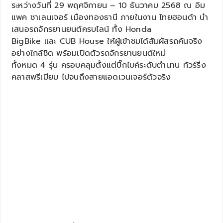
ระหว่างวันที่ 29 พฤศจิกายน – 10 ธันวาคม 2568 ณ อิม
แพค ชาเลนเจอร์ เมืองทองธานี ภายในงาน ไทยฮอนด้า นำ
เสนอรถจักรยานยนต์ครบไลน์ ทั้ง Honda
BigBike และ CUB House ให้ผู้เข้าชมได้สัมผัสรถคันจริง
อย่างใกล้ชิด พร้อมเปิดตัวรถจักรยานยนต์ใหม่
ทั้งหมด 4 รุ่น ครอบคลุมตั้งแต่บิ๊กไบค์ระดับตำนาน ทัวร์ริ่ง
คลาสพรีเมียม ไปจนถึงสายแอดเวนเจอร์ตัวจริง