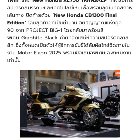
Twin’
และ
‘New Honda XL750 TRANSALP’
ที่ได้รับการ
อัปเกรดสมรรถนะและเทคโนโลยีใหม่เพื่อพร้อมลุยในทุกสภาพ
เส้นทาง ปิดท้ายด้วย
‘New Honda CB1300 Final
Edition’
โฉมสุดท้ายที่เป็นตำนาน จิตวิญญาณแห่งยุค
90 จาก PROJECT BIG-1 โดยกลับมาพร้อมสี
พิเศษ Graphite Black ถ่ายทอดเสน่ห์ความสปอร์ตคลาส
สิก ซึ่งทั้งหมดเปิดตัวให้ผู้รักการขับขี่ได้สัมผัสใกล้ชิดภายใน
งาน Motor Expo 2025 พร้อมข้อเสนอพิเศษเฉพาะในงาน
เท่านั้น