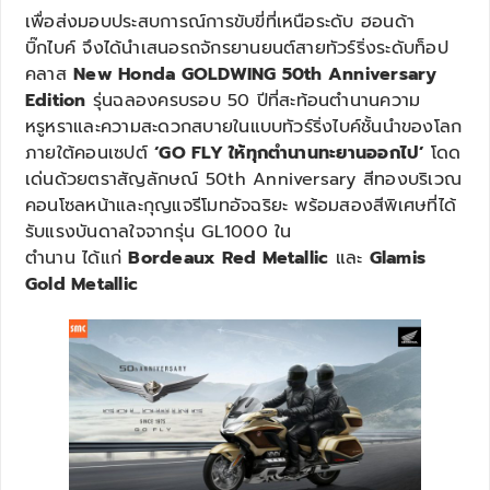
เพื่อส่งมอบประสบการณ์การขับขี่ที่เหนือระดับ ฮอนด้า
บิ๊กไบค์ จึงได้นำเสนอรถจักรยานยนต์สายทัวร์ริ่งระดับท็อป
คลาส
New Honda GOLDWING 50th Anniversary
Edition
รุ่นฉลองครบรอบ 50 ปีที่สะท้อนตำนานความ
หรูหราและความสะดวกสบายในแบบทัวร์ริ่งไบค์ชั้นนำของโลก
ภายใต้คอนเซปต์
‘GO FLY ให้ทุกตำนานทะยานออกไป’
โดด
เด่นด้วยตราสัญลักษณ์ 50th Anniversary สีทองบริเวณ
คอนโซลหน้าและกุญแจรีโมทอัจฉริยะ พร้อมสองสีพิเศษที่ได้
รับแรงบันดาลใจจากรุ่น GL1000 ใน
ตำนาน ได้แก่
Bordeaux Red Metallic
และ
Glamis
Gold Metallic