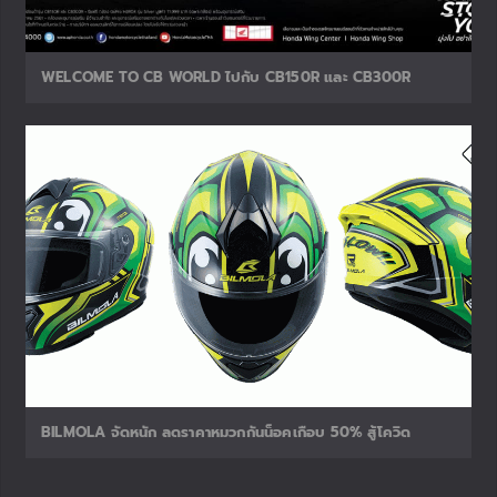
WELCOME TO CB WORLD ไปกับ CB150R และ CB300R
BILMOLA จัดหนัก ลดราคาหมวกกันน็อคเกือบ 50% สู้โควิด