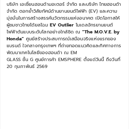
บริษัท เอเชี่ยนฮอนด้ามอเตอร์ จำกัด และบริษัท ไทยฮอนด้า
จำกัด ตอกย้ำวิสัยทัศน์ด้านยานยนต์ไฟฟ้า (EV) และความ
มุ่งมั่นในการสร้างสรรค์นวัตกรรมแห่งอนาคต เปิดโอกาสให้
ผู้ชมชาวไทยได้ยลโฉม
EV Outlier
โมเดลจักรยานยนต์
ไฟฟ้าต้นแบบระดับโลกอย่างใกล้ชิด ณ
“The M.O.V.E. by
Honda”
ศูนย์สร้างประสบการณ์เสมือนจริงแห่งแรกของ
แบรนด์ ใจกลางกรุงเทพฯ ที่ถ่ายทอดแนวคิดและทิศทางการ
พัฒนาเทคโนโลยีของฮอนด้า ณ EM
GLASS ชั้น G ศูนย์การค้า EMSPHERE ตั้งแต่วันนี้ ถึงวันที่
20 กุมภาพันธ์ 2569