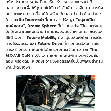
สร้างประสบการณ์เสมือนจริงแห่งแรกของแบรนด์ ที่
ออกแบบมาเพื่อให้ทุกคนได้เรียนรู้ สัมผัส และจินตนาการถึง
อนาคตแห่งการเคลื่อนที่ไปพร้อมกับฮอนด้า ผ่านโซนต่าง ๆ
ไม่ว่าจะ
เป็น โซนทางเข้า
ที่ถ่ายทอดปรัชญา
“มนุษย์เป็น
ศูนย์กลาง”
, Dream Sphere
ที่นำเสนอประวัติศาสตร์และ
จิตวิญญาณแห่งความท้าทายของฮอนด้าผ่านการแสดงผล
360 องศา,
Future Mobility
ที่พาผู้ชมสัมผัสโลกการเดิน
ทางไร้รอยต่อ และ
Future Drive
ที่ถ่ายทอดวิสัยทัศน์ใน
การสร้างคุณค่าใหม่ให้กับโลกแห่งการเดินทาง และ
The
M.O.V.E Café
ที่เปิดโอกาสให้ทุกคนได้พักผ่อนพร้อมลิ้ม
ลองเครื่องดื่มและของหวานซึ่งรังสรรค์ขึ้นเป็นพิเศษสำหรับ
งานนี้โดยเฉพาะ