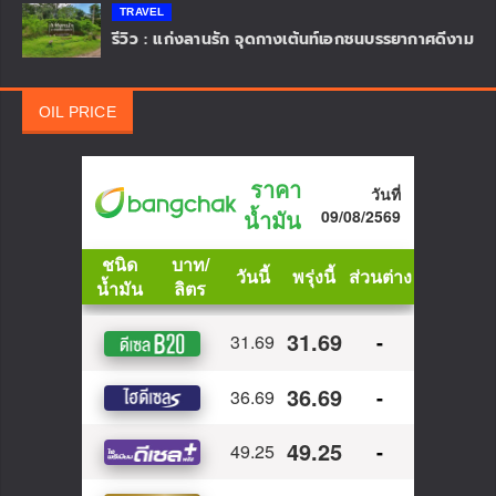
รีวิวรองเท้า Alpinestars Stated flair ฉบับใช้งาน
จริงกว่า 3 เดือน
REVIEW
เจาะลึก มาตรฐาน EN 13634:2017 วิธีอ่านรหัสรองเท้า
ขี่มอเตอร์ไซค์
ACCESSORIES
MOTOEYE E6+ จอ HUD มอเตอร์ไซค์สุดล้ำ เปลี่ยน
หมวกใบเดิมให้เป็นหมวกอัจฉริยะ
ACCESSORIES
ยัวซ่าแบตเตอรี่ ประเทศไทย เปิดตัวเว็บไซต์ใหม่ ยก
ระดับประสบการณ์ดิจิทัล ตอกย้ำความเป็นผู้นำแบรนด์
แบตเตอรี่ที่พร้อมปรับตัวสู่อนาคต
ACCESSORIES
SENA Phantom & Phantom ANC หมวกกันน็อก
อัจฉริยะที่รวมทุกฟังก์ชันไว้ในใบเดียว