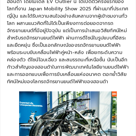
ฮอนด้า โดยโมเดล EV Outlier นี้ ได้เปิดตัวครั้งแรกของ
โลกที่งาน Japan Mobility Show 2025 ที่ผ่านมาที่ประเทศ
ญี่ปุ่น และได้รับความสนใจอย่างล้นหลามจากผู้เข้าชมงานทั่ว
โลก ผสานแนวคิดที่ไม่ได้เป็นเพียงการต่อยอดจากรถ
จักรยานยนต์ที่มีอยู่ปัจจุบัน แต่เป็นการนำเสนอวิสัยทัศน์ใหม่
สำหรับรถจักรยานยนต์ไฟฟ้า ผ่านการดีไซน์ในรูปแบบที่อิสระ
และยืดหยุ่น ซึ่งเป็นเอกลักษณ์ของรถจักรยานยนต์ไฟฟ้า
พร้อมระบบขับเคลื่อนไฟฟ้าคู่หน้า-หลัง เพื่อยกระดับความ
คล่องตัว ดีไซน์โฉบเฉี่ยว และสมรรถนะที่เหนือชั้น นับเป็นอีก
ก้าวสำคัญของฮอนด้าในการพัฒนาเทคโนโลยียานยนต์ไฟฟ้า
และการออกแบบเพื่อการขับเคลื่อนแห่งอนาคต ตอกย้ำวิสัย
ทัศน์ใหม่ของโลกรถจักรยานยนต์ไฟฟ้าของฮอนด้า