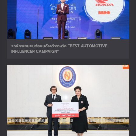
TAGS
EV
HONDA