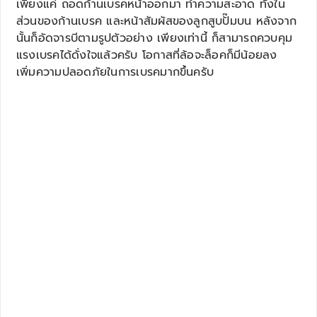
เพียงแค่ ถอดก้านเบรคหน้าออกมา ทำความสะอาด ทั้งใน
ส่วนของก้านเบรค และหน้าสัมผัสของลูกสูบปั๊มบน หลังจาก
นั้นก็อัดจารบีตามรูปตัวอย่าง เพียงเท่านี้ ก็สามารถควบคุม
แรงเบรคได้ดั่งใจแล้วครับ โอกาสที่ล้อจะล็อคก็มีน้อยลง
เพิ่มความปลอดภัยในการเบรคมากขึ้นครับ