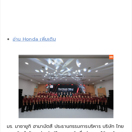
อ่าน Honda เพิ่มเติม
มร. มาซายูกิ ฮามามัตสึ ประธานกรรมการบริหาร บริษัท ไทย