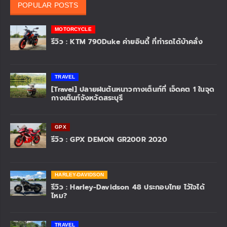
CUB HOUSE เปิดตัว NEW HONDA MONKEY และ NEW
HONDA C125 อัพเกรดคู่สีใหม่ เพิ่มความมั่นใจด้วยระบบเบรก ABS
ฮอนด้าบิ๊กไบค์ จัด MINI TRACK2026 สนาม 2 พาชาวบิ๊กไบค์
และ CUB HOUSEลงสนามเติมความมันส์เต็มสปีดพร้อมอัปสกิลอย่
างปลอดภัยณ แก่งกระจานเซอร์กิต