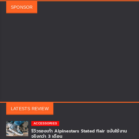
JOR-JAIR
Web Director || Email : supradit@showmocyc.com ||
รถไม่ได้คุยกัน คนต่างหาก...ที่คุยกัน
RELATED ARTICLES