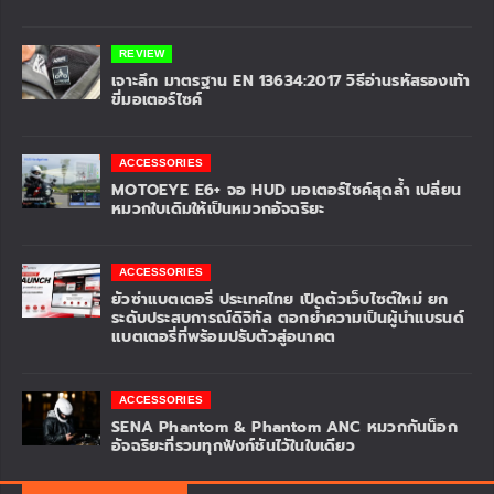
รถจักรยานยนต์ฮอนด้า คว้ารางวัล THAILAND’S MOST ADMIRED
BRAND 2026 ตอกย้ำความเชื่อมั่น แบรนด์รถจักรยานยนต์หนึ่ง
เดียวที่ผู้บริโภคไว้วางใจ