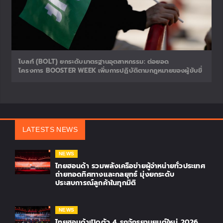
โบลท์ (BOLT) ยกระดับมาตรฐานอุตสาหกรรม: ต่อยอด
โครงการ BOOSTER WEEK เพิ่มการปฏิบัติตามกฎหมายของผู้ขับขี่
LATESTS NEWS
NEWS
ไทยฮอนด้า รวมพลังเครือข่ายผู้จำหน่ายทั่วประเทศ
ถ่ายทอดทิศทางและกลยุทธ์ มุ่งยกระดับ
ประสบการณ์ลูกค้าในทุกมิติ
NEWS
ไทยฮอนด้าเปิดตัว 4 รถจักรยานยนต์ใหม่ 2026