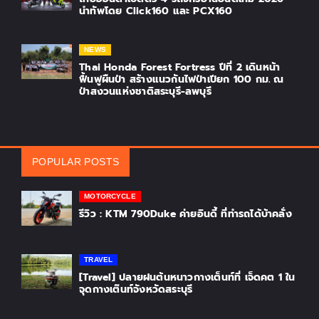
นำทัพโดย Click160 และ PCX160
NEWS
Thai Honda Forest Fortress ปีที่ 2 เดินหน้า
ฟื้นฟูผืนป่า สร้างแนวกันไฟป่าเปียก 100 กม. ณ
ป่าสงวนแห่งชาติสระบุรี-ลพบุรี
POPULAR POSTS
MOTORCYCLE
รีวิว : KTM 790Duke ค่ายอินดี้ ที่ทำรถได้บ้าคลั่ง
TRAVEL
[Travel] ปลายฝนต้นหนาวกางเต็นท์ที่ เจ็ดคต 1 ใน
จุดกางเต๊นท์จังหวัดสระบุรี