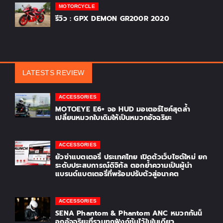
MOTORCYCLE
รีวิว : GPX DEMON GR200R 2020
LATESTS REVIEW
ACCESSORIES
MOTOEYE E6+ จอ HUD มอเตอร์ไซค์สุดล้ำ
เปลี่ยนหมวกใบเดิมให้เป็นหมวกอัจฉริยะ
ACCESSORIES
ยัวซ่าแบตเตอรี่ ประเทศไทย เปิดตัวเว็บไซต์ใหม่ ยก
ระดับประสบการณ์ดิจิทัล ตอกย้ำความเป็นผู้นำ
แบรนด์แบตเตอรี่ที่พร้อมปรับตัวสู่อนาคต
ACCESSORIES
SENA Phantom & Phantom ANC หมวกกันน็
อกอัจฉริยะที่รวมทุกฟังก์ชันไว้ในใบเดียว